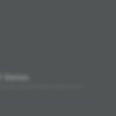
KV Games
eknologi mobile, DepoQQ menawarkan akses hiburan online