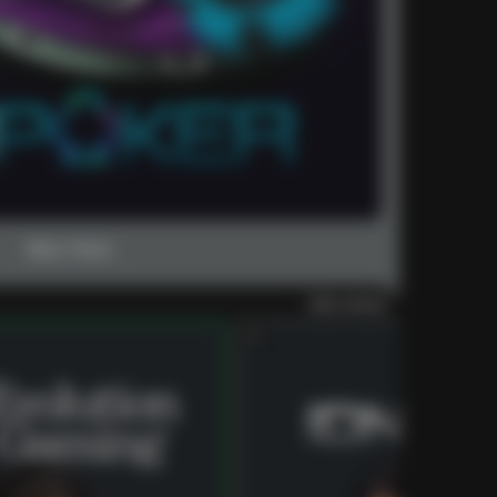
Main Poker
Lihat semua
53