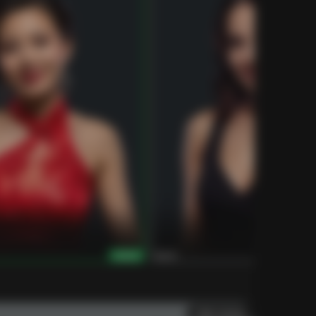
IDNLIVE
Lihat semua