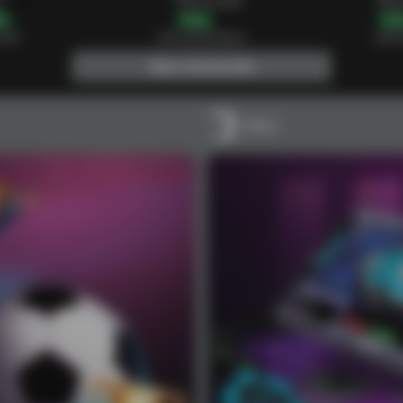
Soft
DominoQQ Mania
Nolimi
Main DominoQQ
Poker