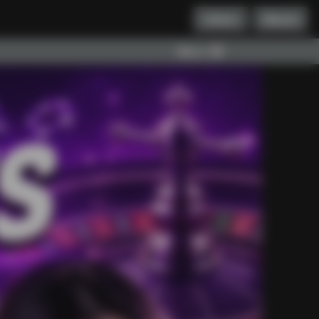
Daftar
Masuk
Menu