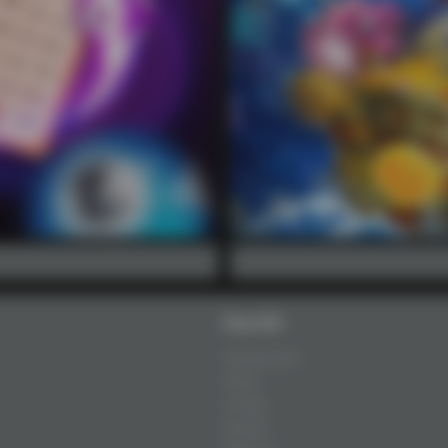
DepoQQ
Tentang Kami
Footer
Contact
Deposit