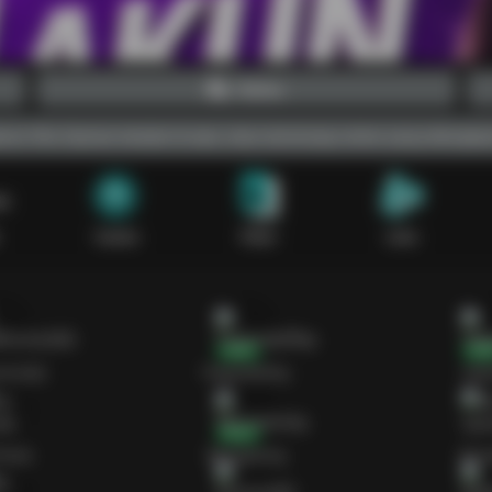
Daftar
ominoqq online yang dilengkapi fitur deposit pulsa, apk terbaru, dan l
Casino
Poker
Lotto
minoQQ
PragmaticPlay
Haba
Panda
Microgaming
5G G