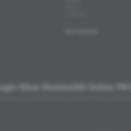
Withdraw
Referral
Leaderboard
Stay Connected
 Login Situs DominoQQ Online P
rmasuk pencarian rtp DepoQQ tertinggi oleh pengguna aktif. Dengan dukungan t
Baca lebih
Partner